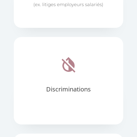
(ex. litiges employeurs salariés)
invert_colors_off
Discriminations