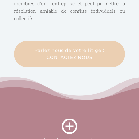
membres d’une entreprise et peut permettre la
résolution amiable de conflits individuels ou
collectifs.
Parlez nous de votre litige :
CONTACTEZ NOUS
add_circle_outline